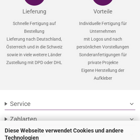
Lieferung
Vorteile
Schnelle Fertigung auf
Individuelle Fertigung für
Bestellung
Unternehmen
Lieferung nach Deutschland,
mit Logos und nach
Österreich und in die Schweiz
persönlichen Vorstellungen
sowie in viele weitere Länder
Sonderanfertigungen für
Zustellung mit DPD oder DHL
private Projekte
Eigene Herstellung der
Aufkleber
Service
expand_more
Zahlarten
expand_more
Diese Webseite verwendet Cookies und andere
Social Media
expand_more
Technologien