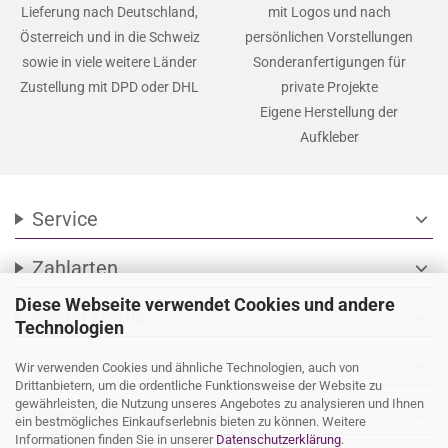
Lieferung nach Deutschland,
mit Logos und nach
Österreich und in die Schweiz
persönlichen Vorstellungen
sowie in viele weitere Länder
Sonderanfertigungen für
Zustellung mit DPD oder DHL
private Projekte
Eigene Herstellung der
Aufkleber
Service
expand_more
Zahlarten
expand_more
Diese Webseite verwendet Cookies und andere
Social Media
expand_more
Technologien
Wir versenden mit
expand_more
Wir verwenden Cookies und ähnliche Technologien, auch von
Drittanbietern, um die ordentliche Funktionsweise der Website zu
gewährleisten, die Nutzung unseres Angebotes zu analysieren und Ihnen
Ihre persönliche Seite
expand_more
ein bestmögliches Einkaufserlebnis bieten zu können. Weitere
Informationen finden Sie in unserer
Datenschutzerklärung
.