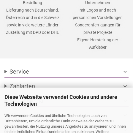
Bestellung
Unternehmen
Lieferung nach Deutschland,
mit Logos und nach
Österreich und in die Schweiz
persönlichen Vorstellungen
sowie in viele weitere Länder
Sonderanfertigungen für
Zustellung mit DPD oder DHL
private Projekte
Eigene Herstellung der
Aufkleber
Service
expand_more
Zahlarten
expand_more
Diese Webseite verwendet Cookies und andere
Social Media
expand_more
Technologien
Wir versenden mit
expand_more
Wir verwenden Cookies und ähnliche Technologien, auch von
Drittanbietern, um die ordentliche Funktionsweise der Website zu
gewährleisten, die Nutzung unseres Angebotes zu analysieren und Ihnen
Ihre persönliche Seite
expand_more
ein bestmögliches Einkaufserlebnis bieten zu können. Weitere