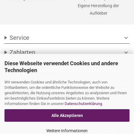
Eigene Herstellung der
Aufkleber
Service
expand_more
Zahlarten
expand_more
Diese Webseite verwendet Cookies und andere
Social Media
expand_more
Technologien
Wir versenden mit
expand_more
Wir verwenden Cookies und ähnliche Technologien, auch von
Drittanbietern, um die ordentliche Funktionsweise der Website zu
gewährleisten, die Nutzung unseres Angebotes zu analysieren und Ihnen
Ihre persönliche Seite
expand_more
ein bestmögliches Einkaufserlebnis bieten zu können. Weitere
Informationen finden Sie in unserer
Datenschutzerklärung
.
Alle Akzeptieren
Alle Preise verstehen sich inkl. Mehrwertsteuer, soweit nicht
Weitere Informationen