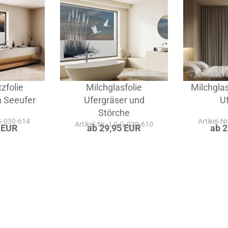
zfolie
Milchglasfolie
Milchglas
m Seeufer
Ufergräser und
U
Störche
-G-030-614
Artikel‑N
Artikel‑Nr.: LS-G-030-610
 EUR
ab 29,95 EUR
ab 