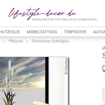
Lieferland
E-Ma
HUTZFOLIE
MÖBELTATTOOS
TÜRPOSTER
AUTO
Pas
e
»
Pflanzen
»
Sichtschutz Schilfgras
(
Konto 
tung
Passw
werbe