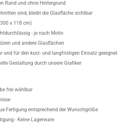
auen Milchglas Sichtschutzfolie
lchglasoptik
ten Rand und ohne Hintergrund
nitten sind, bleibt die Glasfläche sichtbar
/300 x 118 cm)
htdurchlässig - je nach Motiv
astüren und andere Glasflächen
 und für den kurz- und langfristigen Einsatz geeignet
uelle Gestaltung durch unsere Grafiker
e frei wählbar
nisse
aue Fertigung entsprechend der Wunschgröße
rtigung - Keine Lagerware