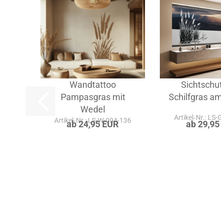
Wandtattoo
Sichtschut
Pampasgras mit
Schilfgras a
Wedel
Artikel‑Nr.: LS
Artikel‑Nr.: LS-W-004-136
ab 24,95 EUR
ab 29,95