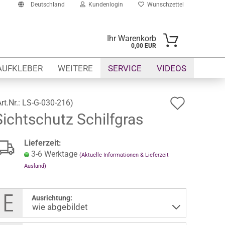
Deutschland
Kundenlogin
Wunschzettel
Ihr Warenkorb
0,00 EUR
il
AUFKLEBER
WEITERE
SERVICE
VIDEOS
swort
Auf
Art.Nr.:
LS-G-030-216
)
Sichtschutz Schilfgras
den
Wunsch
erstellen
Lieferzeit:
ort vergessen?
3-6 Werktage
(Aktuelle Informationen & Lieferzeit
Ausland)
Ausrichtung: