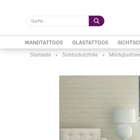
Suche...
WANDTATTOOS
GLASTATTOOS
SICHTSC
Startseite
»
Sichtschutzfolie
»
Milchglasfoli
Gewerbe anzeigen
Firmenlogo
Fahrzeugwerbung
Schaufensterbeschrif
Öffnungszeiten
Sichtschutzfolien Ge
Glasbeschriftung
Glasmotive
Durchlaufschutz