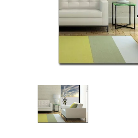
Türbeschriftung
Gewerbe Wandtattoo
Fotofolien für Glas
Extras anzeigen
Folie
Folienmuster
Gutscheine
Zubehör
Ideen anzeigen
Gestaltungsideen
Kundenbilder