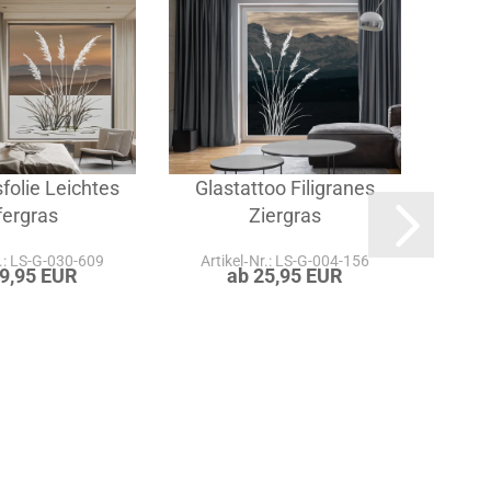
folie Leichtes
Glastattoo Filigranes
Gla
fergras
Ziergras
r.: LS-G-030-609
Artikel‑Nr.: LS-G-004-156
Art
29,95 EUR
ab 25,95 EUR