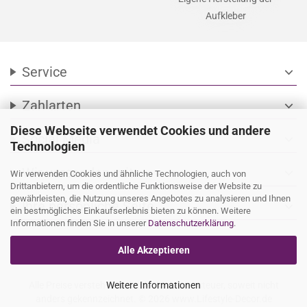
Aufkleber
Service
expand_more
Zahlarten
expand_more
Diese Webseite verwendet Cookies und andere
Social Media
expand_more
Technologien
Wir versenden mit
expand_more
Wir verwenden Cookies und ähnliche Technologien, auch von
Drittanbietern, um die ordentliche Funktionsweise der Website zu
gewährleisten, die Nutzung unseres Angebotes zu analysieren und Ihnen
Ihre persönliche Seite
expand_more
ein bestmögliches Einkaufserlebnis bieten zu können. Weitere
Informationen finden Sie in unserer
Datenschutzerklärung
.
Alle Akzeptieren
Alle Preise verstehen sich inkl. Mehrwertsteuer, soweit nicht
Weitere Informationen
anders gekennzeichnet. © 2026 www.Lifestyle-Decor.de