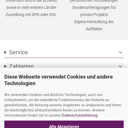
Österreich und in die Schweiz
persönlichen Vorstellungen
sowie in viele weitere Länder
Sonderanfertigungen für
Zustellung mit DPD oder DHL
private Projekte
Eigene Herstellung der
Aufkleber
Service
expand_more
Zahlarten
expand_more
Diese Webseite verwendet Cookies und andere
Social Media
expand_more
Technologien
Wir versenden mit
expand_more
Wir verwenden Cookies und ähnliche Technologien, auch von
Drittanbietern, um die ordentliche Funktionsweise der Website zu
gewährleisten, die Nutzung unseres Angebotes zu analysieren und Ihnen
Ihre persönliche Seite
expand_more
ein bestmögliches Einkaufserlebnis bieten zu können. Weitere
Informationen finden Sie in unserer
Datenschutzerklärung
.
Alle Akzeptieren