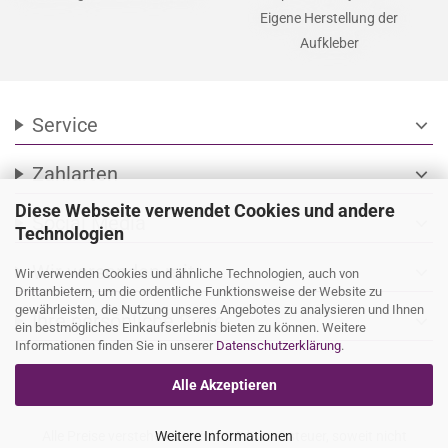
Eigene Herstellung der
Aufkleber
Service
expand_more
Zahlarten
expand_more
Diese Webseite verwendet Cookies und andere
Social Media
expand_more
Technologien
Wir versenden mit
expand_more
Wir verwenden Cookies und ähnliche Technologien, auch von
Drittanbietern, um die ordentliche Funktionsweise der Website zu
gewährleisten, die Nutzung unseres Angebotes zu analysieren und Ihnen
Ihre persönliche Seite
expand_more
ein bestmögliches Einkaufserlebnis bieten zu können. Weitere
Informationen finden Sie in unserer
Datenschutzerklärung
.
Alle Akzeptieren
Alle Preise verstehen sich inkl. Mehrwertsteuer, soweit nicht
Weitere Informationen