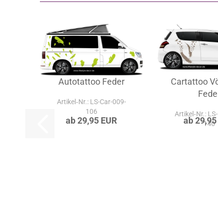
Autotattoo Feder
Cartattoo V
Fede
Artikel‑Nr.: LS-Car-009-
106
Artikel‑Nr.: LS
ab 29,95 EUR
ab 29,95
140