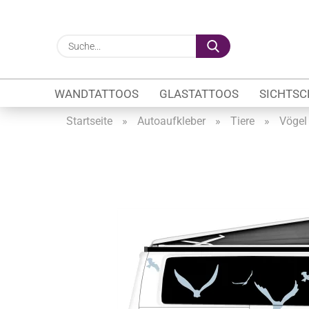
Suche...
WANDTATTOOS
GLASTATTOOS
SICHTSC
Startseite
»
Autoaufkleber
»
Tiere
»
Vögel
Gewerbe anzeigen
Firmenlogo
Fahrzeugwerbung
Schaufensterbeschrif
Öffnungszeiten
Sichtschutzfolien Ge
Glasbeschriftung
Glasmotive
Durchlaufschutz