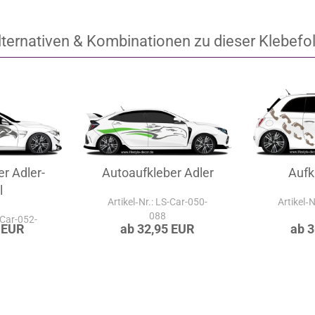
lternativen & Kombinationen zu dieser Klebefol
r Adler-
Autoaufkleber Adler
Aufk
l
Artikel‑Nr.: LS-Car-050-
Artikel‑
088
-Car-052-
 EUR
ab 32,95 EUR
ab 