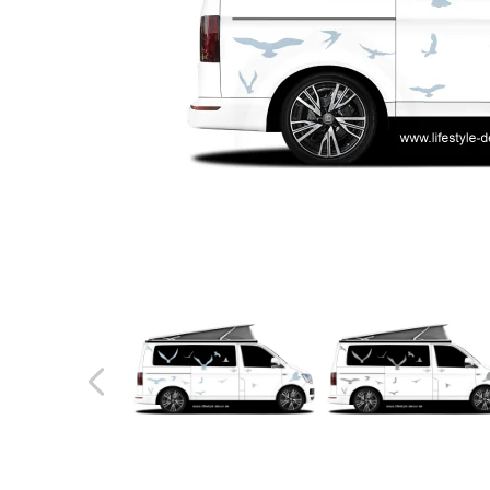
Türbeschriftung
Gewerbe Wandtattoo
Fotofolien für Glas
Extras anzeigen
Folie
Folienmuster
Gutscheine
Zubehör
Ideen anzeigen
Gestaltungsideen
Kundenbilder