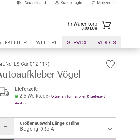
Deutschland
Kundenlogin
Merkzettel
Ihr Warenkorb
0,00 EUR
-Mail
AUFKLEBER
WEITERE
SERVICE
VIDEOS
asswort
Auf
Art.Nr.:
LS-Car-012-117
)
Autoaufkleber Vögel
den
Merkze
to erstellen
Lieferzeit:
swort vergessen?
2-5 Werktage
(Aktuelle Informationen & Lieferzeit
Ausland)
Größenauswahl Länge x Höhe: