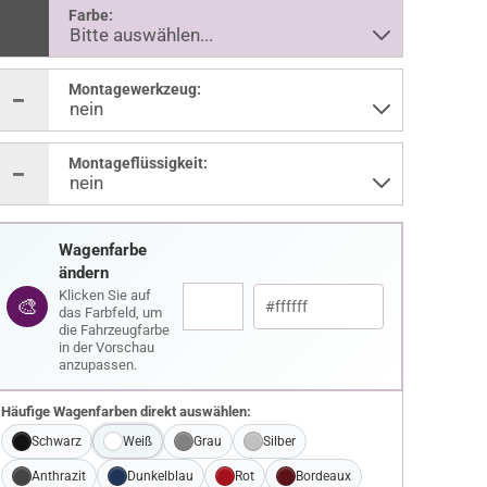
Farbe:
Montagewerkzeug:
Montageflüssigkeit:
Wagenfarbe
ändern
Klicken Sie auf
🎨
das Farbfeld, um
die Fahrzeugfarbe
in der Vorschau
anzupassen.
Häufige Wagenfarben direkt auswählen:
Schwarz
Weiß
Grau
Silber
Anthrazit
Dunkelblau
Rot
Bordeaux