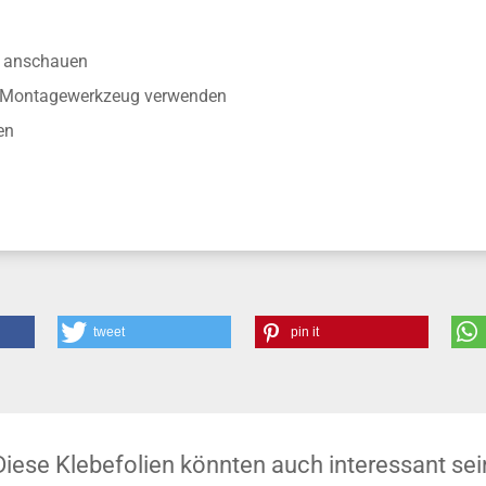
anschauen
r Montagewerkzeug verwenden
en
tweet
pin it