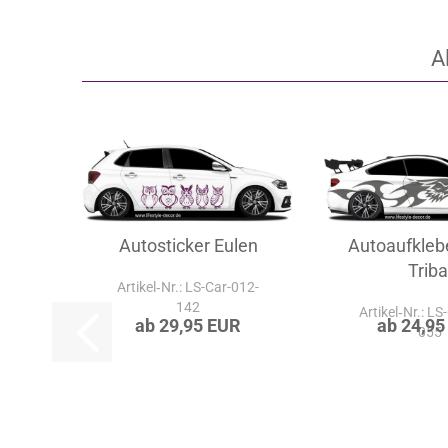
A
Autosticker Eulen
Autoaufklebe
Triba
Artikel‑Nr.: LS-Car-012-
142
Artikel‑Nr.: LS
ab 29,95 EUR
ab 24,95
055