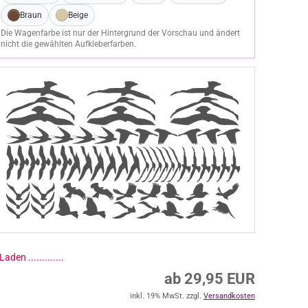
Braun
Beige
Die Wagenfarbe ist nur der Hintergrund der Vorschau und ändert
nicht die gewählten Aufkleberfarben.
ab 29,95 EUR
inkl. 19% MwSt. zzgl.
Versandkosten