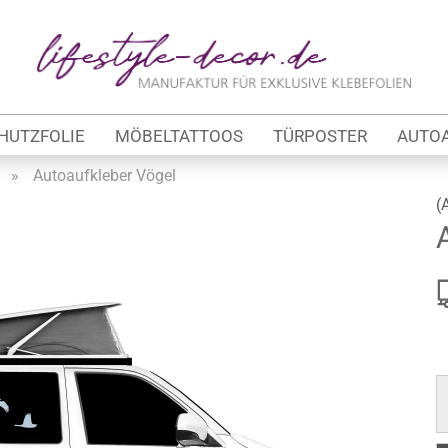
Lieferland
E
HUTZFOLIE
MÖBELTATTOOS
TÜRPOSTER
AUTO
P
»
Autoaufkleber Vögel
(
Kon
tung
Pas
werbe