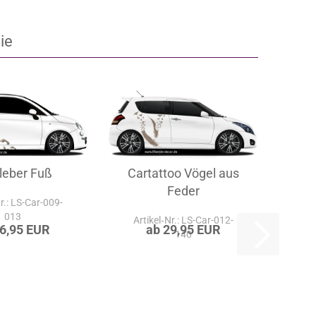
ie
leber Fuß
Cartattoo Vögel aus
Feder
Nr.: LS-Car-009-
013
Artikel‑Nr.: LS-Car-012-
36,95 EUR
ab 29,95 EUR
140