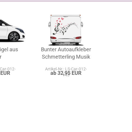
Diese Klebefolien könnten auch interessant sei
ögel aus
Bunter Autoaufkleber
r
Schmetterling Musik
-Car-012-
Artikel‑Nr.: LS-Car-012-
 EUR
ab 32,95 EUR
143