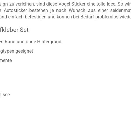
ist eine tolle Idee, um Ihren Wagen zu einem Ei
gn zu verleihen, sind diese Vogel Sticker eine tolle Idee. So
Die Autosticker bestehen je nach Wunsch aus einer seidenma
l und einfach befestigen und können bei Bedarf problemlos wiede
kleber Set
ten Rand und ohne Hintergrund
gtypen geeignet
emente
nisse