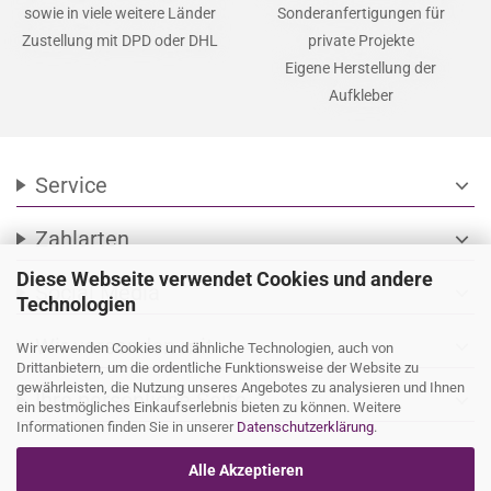
sowie in viele weitere Länder
Sonderanfertigungen für
Zustellung mit DPD oder DHL
private Projekte
Eigene Herstellung der
Aufkleber
Service
expand_more
Zahlarten
expand_more
Diese Webseite verwendet Cookies und andere
Social Media
expand_more
Technologien
Wir versenden mit
expand_more
Wir verwenden Cookies und ähnliche Technologien, auch von
Drittanbietern, um die ordentliche Funktionsweise der Website zu
gewährleisten, die Nutzung unseres Angebotes zu analysieren und Ihnen
Ihre persönliche Seite
expand_more
ein bestmögliches Einkaufserlebnis bieten zu können. Weitere
Informationen finden Sie in unserer
Datenschutzerklärung
.
Alle Akzeptieren