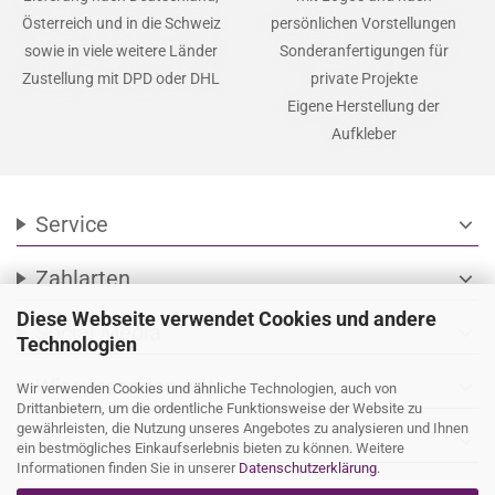
Österreich und in die Schweiz
persönlichen Vorstellungen
sowie in viele weitere Länder
Sonderanfertigungen für
Zustellung mit DPD oder DHL
private Projekte
Eigene Herstellung der
Aufkleber
Service
expand_more
Zahlarten
expand_more
Diese Webseite verwendet Cookies und andere
Social Media
expand_more
Technologien
Wir versenden mit
expand_more
Wir verwenden Cookies und ähnliche Technologien, auch von
Drittanbietern, um die ordentliche Funktionsweise der Website zu
gewährleisten, die Nutzung unseres Angebotes zu analysieren und Ihnen
Ihre persönliche Seite
expand_more
ein bestmögliches Einkaufserlebnis bieten zu können. Weitere
Informationen finden Sie in unserer
Datenschutzerklärung
.