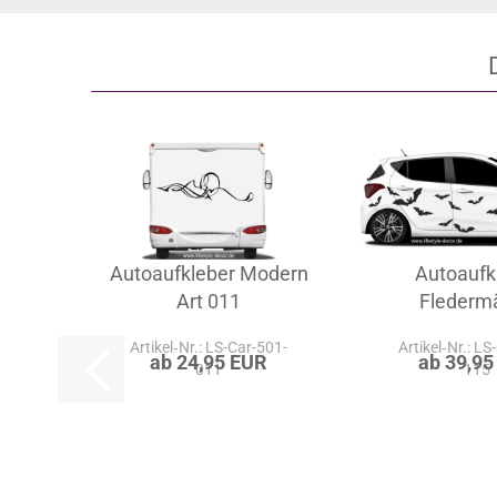
Autoaufkleber Modern
Autoaufk
Art 011
Flederm
Artikel‑Nr.: LS-Car-501-
Artikel‑Nr.: LS
ab 24,95 EUR
ab 39,95
011
115