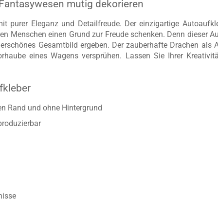
 Fantasywesen mutig dekorieren
t purer Eleganz und Detailfreude. Der einzigartige Autoaufkl
en Menschen einen Grund zur Freude schenken. Denn dieser Aufk
wunderschönes Gesamtbild ergeben. Der zauberhafte Drachen als 
haube eines Wagens versprühen. Lassen Sie Ihrer Kreativitä
fkleber
ten Rand und ohne Hintergrund
produzierbar
nisse