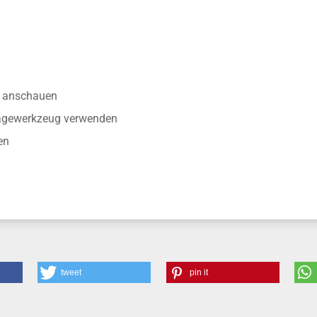
anschauen
tagewerkzeug verwenden
en
tweet
pin it