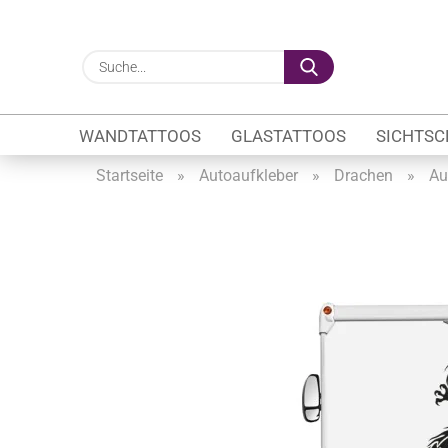
Suche...
WANDTATTOOS
GLASTATTOOS
SICHTSC
Startseite
»
Autoaufkleber
»
Drachen
»
Au
Gewerbe anzeigen
Firmenlogo
Fahrzeugwerbung
Schaufensterbeschrif
Öffnungszeiten
Sichtschutzfolien Ge
Glasbeschriftung
Glasmotive
Durchlaufschutz