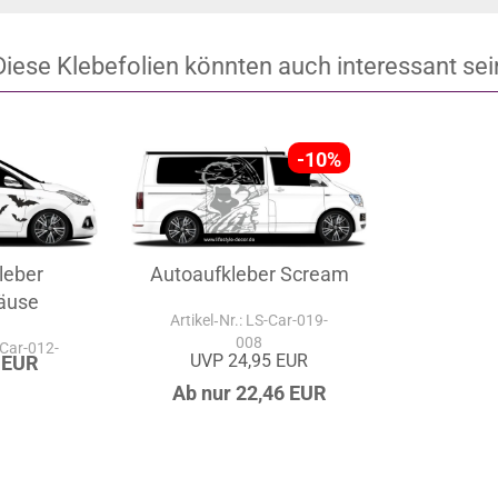
Diese Klebefolien könnten auch interessant sei
-10%
leber
Autoaufkleber Scream
äuse
Artikel‑Nr.: LS-Car-019-
008
-Car-012-
UVP 24,95 EUR
 EUR
Ab nur 22,46 EUR