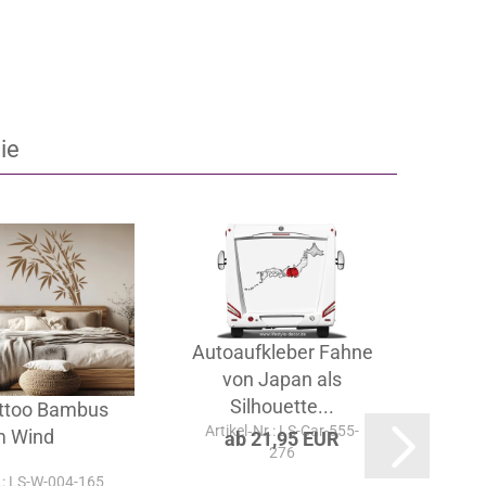
ie
Autoaufkleber Fahne
Auf
von Japan als
Silhouette...
ttoo Bambus
Ar
Artikel‑Nr.: LS-Car-555-
m Wind
ab 21,95 EUR
276
r.: LS-W-004-165