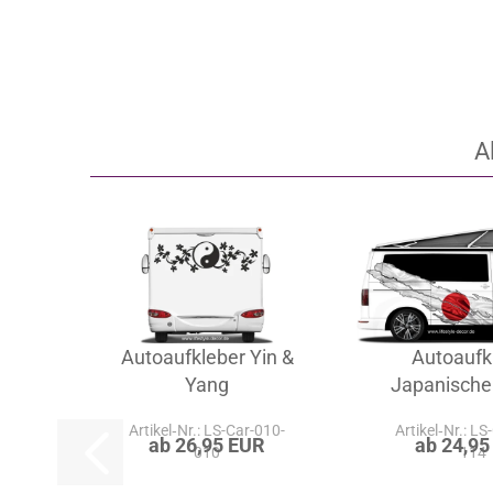
A
Autoaufkleber Yin &
Autoaufk
Yang
Japanische
Artikel‑Nr.: LS-Car-010-
Artikel‑Nr.: LS
ab 26,95 EUR
ab 24,95
010
114