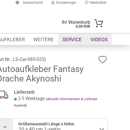
Deutschland
Kundenlogin
Merkzettel
Ihr Warenkorb
0,00 EUR
-Mail
AUFKLEBER
WEITERE
SERVICE
VIDEOS
asswort
Auf
Art.Nr.:
LS-Car-085-025
)
Autoaufkleber Fantasy
den
Drache Akynoshi
Merkze
to erstellen
swort vergessen?
Lieferzeit:
2-5 Werktage
(Aktuelle Informationen & Lieferzeit
Ausland)
Größenauswahl Länge x Höhe: