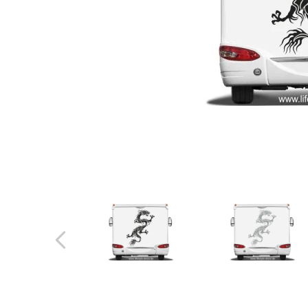
Türbeschriftung
Gewerbe Wandtattoo
Fotofolien für Glas
Extras anzeigen
Folie
Folienmuster
Gutscheine
Zubehör
Ideen anzeigen
Gestaltungsideen
Kundenbilder