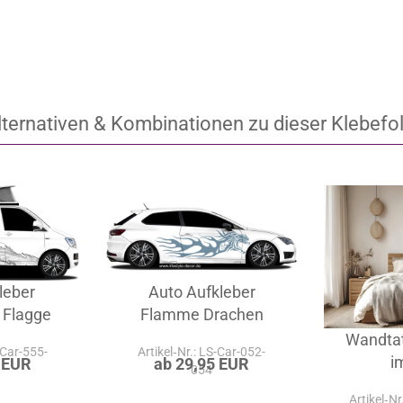
lternativen & Kombinationen zu dieser Klebefol
leber
Auto Aufkleber
 Flagge
Flamme Drachen
Wandta
-Car-555-
Artikel‑Nr.: LS-Car-052-
i
 EUR
ab 29,95 EUR
054
Artikel‑N