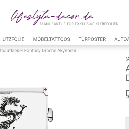
Lieferland
E
HUTZFOLIE
MÖBELTATTOOS
TÜRPOSTER
AUTO
P
toaufkleber Fantasy Drache Akynoshi
(
Kon
tung
Pas
werbe