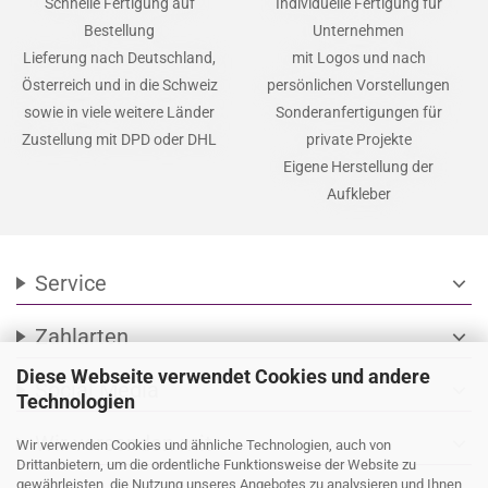
Schnelle Fertigung auf
Individuelle Fertigung für
Bestellung
Unternehmen
Lieferung nach Deutschland,
mit Logos und nach
Österreich und in die Schweiz
persönlichen Vorstellungen
sowie in viele weitere Länder
Sonderanfertigungen für
Zustellung mit DPD oder DHL
private Projekte
Eigene Herstellung der
Aufkleber
Service
expand_more
Zahlarten
expand_more
Diese Webseite verwendet Cookies und andere
Social Media
expand_more
Technologien
Wir versenden mit
expand_more
Wir verwenden Cookies und ähnliche Technologien, auch von
Drittanbietern, um die ordentliche Funktionsweise der Website zu
gewährleisten, die Nutzung unseres Angebotes zu analysieren und Ihnen