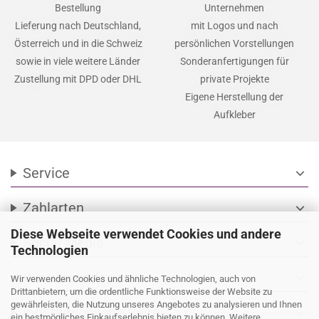
Bestellung
Unternehmen
Lieferung nach Deutschland,
mit Logos und nach
Österreich und in die Schweiz
persönlichen Vorstellungen
sowie in viele weitere Länder
Sonderanfertigungen für
Zustellung mit DPD oder DHL
private Projekte
Eigene Herstellung der
Aufkleber
Service
expand_more
Zahlarten
expand_more
Diese Webseite verwendet Cookies und andere
Social Media
expand_more
Technologien
Wir versenden mit
expand_more
Wir verwenden Cookies und ähnliche Technologien, auch von
Drittanbietern, um die ordentliche Funktionsweise der Website zu
gewährleisten, die Nutzung unseres Angebotes zu analysieren und Ihnen
Ihre persönliche Seite
expand_more
ein bestmögliches Einkaufserlebnis bieten zu können. Weitere